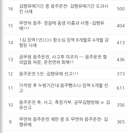
집행유예기간 중 음주운전- 집행유예기간 도과시
16
500
킨 사례
무면허 음주- 경찰에 동생 이름과 서명--집행유
15
404
예!!!
1심 징역1년>>>> 항소심 징역 8개월로 4개월 감
14
413
형된 사례
공무원 음주운전, 사고후 미조치 --- 음주운전 혐
13
436
의없음 처분, 운전면허 회복!!
12
음주운전 5진 -집행유예 선고!!!
373
가석방 후 누범기간내 음주뺑소니-징역 6개월 선
11
611
고
음주운전 후, 사고, 측정거부, 공무집행방해 ≫ 집
10
356
유선고
무면허 음주운전 재판 중 또 무면허 음주운전- 집
9
365
행유예