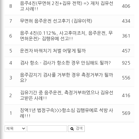
음주4진(무면허 2진+집유 전력) => 재차 집유선
8
406
고 사례!!
7
무면허 음주운전 선고후기 (집유이력)
434
음주 4진(0.112%, 사고후미조치, 음주운전, 무
6
361
면허운전)- 집행유예 선고!!
5
운전자 바꿔치기 처벌 어떻게 될까
457
4
검사 항소 - 검사가 항소한 경우 안심해도 될까?
925
음주감지기 검사를 거부한 경우 측정거부가 될까
3
556
요?
집유기간 중 음주운전, 측정거부하였으나 집유선
2
416
고받은 사례!!
징역1년 법정구속>>>항소심 집행유예로 석방 사
1
569
례!!!
검색