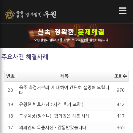
본문 바로가기
오랜 경험과 실무사례를 바탕으로 고객감동을 실현하겠습니다
주요사건 해결사례
번호
제목
조회수
음주 측정거부죄 에 대하여 간단히 설명해 드립니
20
976
다.
19
유왕현 변호사님 ( 사건 후기 포함 )
412
18
도주치상(뺑소니)- 혐의없음 처분 사례
417
17
의뢰인의 옥중서신 - 감동받았습니다
365