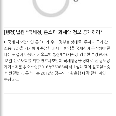
[행정]법원 "국세청, 론스타 과세액 정보 공개하라"
관리자
2017-05-19
미국계 사모펀드인 론스타가 우리 정부를 상대로 '투자자-국가 간
소송(ISD)을 제기하며 주장한 과세 피해액을 국세청이 공개해야 한
다는 판결이 나왔다. 서울고법 행정9부(재판장 김주현 부장판사)는
18일 민주사회를 위한 변호사모임이 국세청장을 상대로 낸 정보공
개거부처분 취소소송(2016누76086)에서 1심과 같이 원고일부승
소 판결했다. 론스타는 2012년 정부의 외환은행 매각 절차 지연과
부당 과...