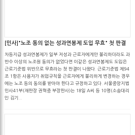
[민사]"노조 동의 없는 성과연봉제 도입 무효" 첫 판결
관리자
2017-05-19
차등지급 성과연봉제가 일부 저성과 근로자에게만 불리하더라도 과
반수 이상의 노조원 동의가 없었다면 이같은 성과연봉제도 도입은
근로기준법 위반으로 무효라는 첫 판결이 나왔다. 근로기준법 제94
조 1항은 사용자가 취업규칙을 근로자에게 불리하게 변경하는 경우
에는 노조 등의 동의를 받아야 한다고 규정하고 있다. 서울중앙지법
민사41부(재판장 권혁중 부장판사)는 18일 A씨 등 10명(소송대리
인 김기...