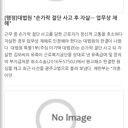
[행정]대법원 "손가락 절단 사고 후 자살… 업무상 재
해"
관리자
2017-05-31
근무 중 손가락 절단 사고를 당한 근로자가 정신적 고통을 호소하다
자살한 경우 업무상 재해로 인정해야 한다는 대법원의 판결이 나왔
다. 대법원 특별1부(주심 이기택 대법관)는 손가락 절단 사고 뒤 자
살한 김모씨의 유족이 근로복지공단을 상대로 낸 유족급여 및 장의
비 부지급처분 취소소송(2016두57502)에서 원고패소 판결한 원
심을 깨고 최근 사건을 광주고법으로 돌려 보냈다. 재판부는 "미혼
이던...