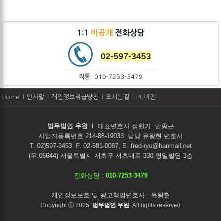
1:1
비공개
전화상담
02-597-3453
직통. 010-7253-3479
Home
인사말
개인정보취급방침
오시는길
PC버전
법무법인 우원
I
대표변호사 정원기, 안종근
사업자등록번호 214-88-19033 담당 유왕현 변호사
T. 02)597-3453 F. 02-581-0087, E. fred-ryu@hanmail.net
(우.06644) 서울특별시 서초구 서초대로 330 영일빌딩 3층
전화상담 :
010-7253-3479
개인정보보호 및 광고책임변호사 : 유왕현
Copyright ⓒ 2025.
법무법인 우원
All rights reserved