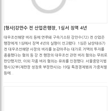
[형사]강만수 전 산업은행장, 1심서 징역 4년
관리자
2017-05-19
대우조선해양 비리 등에 연루돼 구속기소된 강만수(72) 전 산업은
행장에게 1심에서 징역 4년의 실형이 선고됐다. 1심은 남상태(67)
전 대우조선해양 사장의 비리를 눈감아주는 대가로 거액의 투자를
종용했다는 혐의 등 강 전 행장의 대우조선 관련 비리 혐의는 무죄로
판단했지만, 이외 각종 비리 혐의는 유죄를 인정했다. 서울중앙지법
형사32부(재판장 성창호 부장판사)는 19일 특정경제범죄 가중처벌
등에...