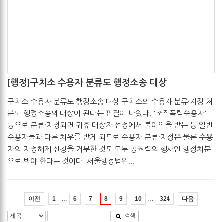
[행정]구치소 수용자 분류도 행정소송 대상
관리자
2017-05-19
구치소 수용자 분류도 행정소송 대상 구치소의 수용자 분류·지정 처
분도 행정소송의 대상이 된다는 판결이 나왔다. '조직폭력수용자'
등으로 분류·지정되면 귀휴 대상자 선정에서 불이익을 받는 등 일반
수용자들과 다른 처우를 받게 되므로 수용자 분류·지정은 물론 수용
자의 지정해제 신청을 거부한 것도 모두 공권력의 행사인 행정처분
으로 봐야 한다는 것이다. 서울행정법원...
…
…
이전
다음
1
6
7
8
9
10
324
검색