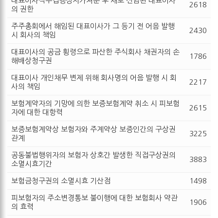
대표이사직무집행정지가처분 후 새로 선임된 대표이사
2618
의 권한
주주총회에서 해임된 대표이사가 그 등기 전 어음 발행
2430
시 회사의 책임
대표이사의 공금 횡령으로 파산한 주식회사 채권자의 손
1786
해배상청구권
대표이사 개인채무 변제 위해 회사명의 어음 발행 시 회
2217
사의 책임
보험계약자의 기망에 의한 보증보험계약 취소 시 피보험
2615
자에 대한 대항력
보증보험계약상 보험자와 주계약상 보증인간의 구상권
3225
관계
공동불법행위자의 보험자 상호간 발생한 직접구상권의
3883
소멸시효기간
보험금청구권의 소멸시효 기산점
1498
피보험자의 주소변경통보 불이행에 대한 보험회사 약관
1906
의 효력