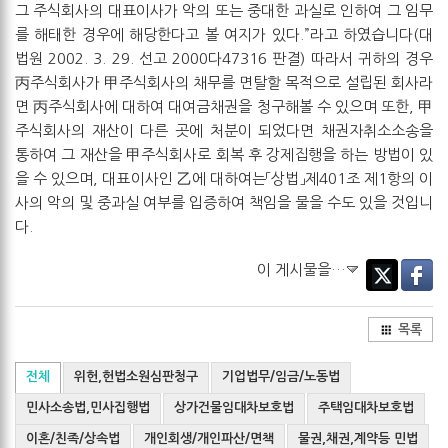
그 주식회사의 대표이사가 악의 또는 중대한 과실로 인하여 그 임무
를 해태한 경우에 해당한다고 볼 여지가 있다.”라고 하였습니다(대
법원 2002. 3. 29. 선고 2000다47316 판결) 따라서 귀하의 경우
丙주식회사가 甲주식회사의 채무를 면탈할 목적으로 설립된 회사라
면 丙주식회사에 대하여 대여금채권을 청구해볼 수 있으며 또한, 甲
주식회사의 재산이 다른 곳에 처분이 되었다면 채권자취소소송을
통하여 그 재산을 甲주식회사로 회복 후 강제집행을 하는 방법이 있
을 수 있으며, 대표이사인 乙에 대하여는「상법」제401조 제1항의 이
사의 악의 및 중과실 여부를 입증하여 책임을 물을 수도 있을 것입니
다.
이 게시물을…
Twitter
Facebo
목록
전체
위헌,헌법소원심판청구
기업법무/임금/노동법
민사소송법,민사집행법
상가건물임대차보호법
주택임대차보호법
이혼/친족/상속법
개인회생/개인파산/면책
물권,채권,계약등 민법