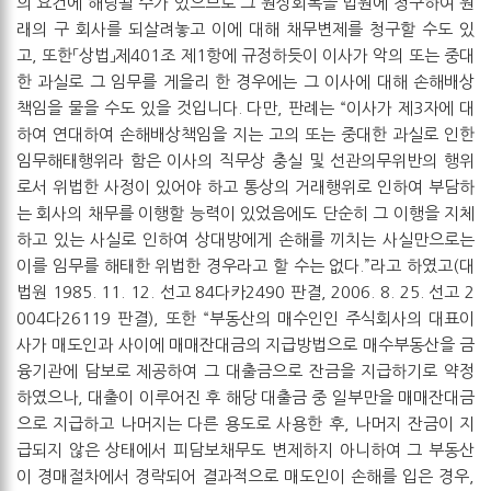
의 요건에 해당될 수가 있으므로 그 원상회복을 법원에 청구하여 원
래의 구 회사를 되살려놓고 이에 대해 채무변제를 청구할 수도 있
고, 또한「상법」제401조 제1항에 규정하듯이 이사가 악의 또는 중대
한 과실로 그 임무를 게을리 한 경우에는 그 이사에 대해 손해배상
책임을 물을 수도 있을 것입니다. 다만, 판례는 “이사가 제3자에 대
하여 연대하여 손해배상책임을 지는 고의 또는 중대한 과실로 인한
임무해태행위라 함은 이사의 직무상 충실 및 선관의무위반의 행위
로서 위법한 사정이 있어야 하고 통상의 거래행위로 인하여 부담하
는 회사의 채무를 이행할 능력이 있었음에도 단순히 그 이행을 지체
하고 있는 사실로 인하여 상대방에게 손해를 끼치는 사실만으로는
이를 임무를 해태한 위법한 경우라고 할 수는 없다.”라고 하였고(대
법원 1985. 11. 12. 선고 84다카2490 판결, 2006. 8. 25. 선고 2
004다26119 판결), 또한 “부동산의 매수인인 주식회사의 대표이
사가 매도인과 사이에 매매잔대금의 지급방법으로 매수부동산을 금
융기관에 담보로 제공하여 그 대출금으로 잔금을 지급하기로 약정
하였으나, 대출이 이루어진 후 해당 대출금 중 일부만을 매매잔대금
으로 지급하고 나머지는 다른 용도로 사용한 후, 나머지 잔금이 지
급되지 않은 상태에서 피담보채무도 변제하지 아니하여 그 부동산
이 경매절차에서 경락되어 결과적으로 매도인이 손해를 입은 경우,