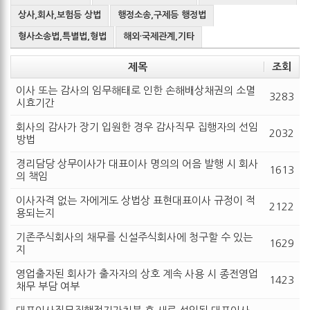
상사,회사,보험등 상법
행정소송,구제등 행정법
형사소송법,특별법,형법
해외·국제관계,기타
제목
조회
이사 또는 감사의 임무해태로 인한 손해배상채권의 소멸
3283
시효기간
회사의 감사가 장기 입원한 경우 감사직무 집행자의 선임
2032
방법
경리담당 상무이사가 대표이사 명의의 어음 발행 시 회사
1613
의 책임
이사자격 없는 자에게도 상법상 표현대표이사 규정이 적
2122
용되는지
기존주식회사의 채무를 신설주식회사에 청구할 수 있는
1629
지
영업출자된 회사가 출자자의 상호 계속 사용 시 종전영업
1423
채무 부담 여부