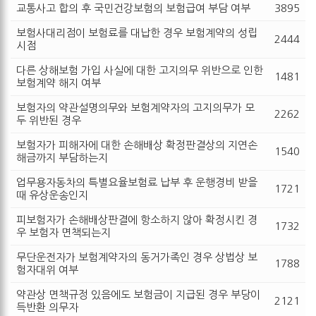
교통사고 합의 후 국민건강보험의 보험급여 부담 여부
3895
보험사대리점이 보험료를 대납한 경우 보험계약의 성립
2444
시점
다른 상해보험 가입 사실에 대한 고지의무 위반으로 인한
1481
보험계약 해지 여부
보험자의 약관설명의무와 보험계약자의 고지의무가 모
2262
두 위반된 경우
보험자가 피해자에 대한 손해배상 확정판결상의 지연손
1540
해금까지 부담하는지
업무용자동차의 특별요율보험료 납부 후 운행경비 받을
1721
때 유상운송인지
피보험자가 손해배상판결에 항소하지 않아 확정시킨 경
1732
우 보험자 면책되는지
무단운전자가 보험계약자의 동거가족인 경우 상법상 보
1788
험자대위 여부
약관상 면책규정 있음에도 보험금이 지급된 경우 부당이
2121
득반환 의무자