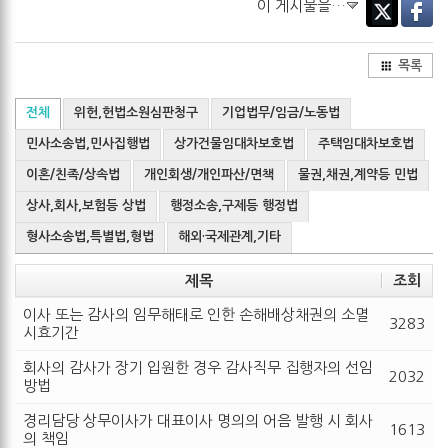
이 게시물을…
Twitter
Facebo
목록
전체
위헌,헌법소원심판청구
기업법무/임금/노동법
민사소송법,민사집행법
상가건물임대차보호법
주택임대차보호법
이혼/친족/상속법
개인회생/개인파산/면책
물권,채권,계약등 민법
상사,회사,보험등 상법
행정소송,구제등 행정법
형사소송법,특별법,형법
해외·국제관계,기타
제목
조회
이사 또는 감사의 임무해태로 인한 손해배상채권의 소멸
3283
시효기간
회사의 감사가 장기 입원한 경우 감사직무 집행자의 선임
2032
방법
경리담당 상무이사가 대표이사 명의의 어음 발행 시 회사
1613
의 책임