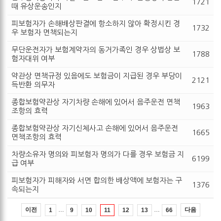
1721
때 유상운송인지
피보험자가 손해배상판결에 항소하지 않아 확정시킨 경
1732
우 보험자 면책되는지
무단운전자가 보험계약자의 동거가족인 경우 상법상 보
1788
험자대위 여부
약관상 면책규정 있음에도 보험금이 지급된 경우 부당이
2121
득반환 의무자
종합보험약관상 자기차량 손해에 있어서 음주운전 면책
1963
조항의 효력
종합보험약관상 자기신체사고 손해에 있어서 음주운전
1665
면책조항의 효력
차량소유자 명의와 피보험자 명의가 다를 경우 보험금 지
6199
급 여부
피보험자가 피해자와 서면 합의한 배상액에 보험자는 구
1376
속되는지
…
…
이전
다음
1
9
10
11
12
13
66