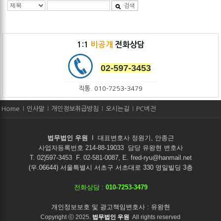
검색
1:1
비공개
전화상담
02-597-3453
직통. 010-7253-3479
Home
인사말
개인정보취급방침
오시는길
PC버전
법무법인 우원
I
대표변호사 정원기, 안종근
사업자등록번호 214-88-19033 담당 유왕현 변호사
T. 02)597-3453 F. 02-581-0087, E. fred-ryu@hanmail.net
(우.06644) 서울특별시 서초구 서초대로 330 영일빌딩 3층
전화상담 :
010-7253-3479
개인정보보호 및 광고책임변호사 : 유왕현
Copyright ⓒ 2025.
법무법인 우원
All rights reserved