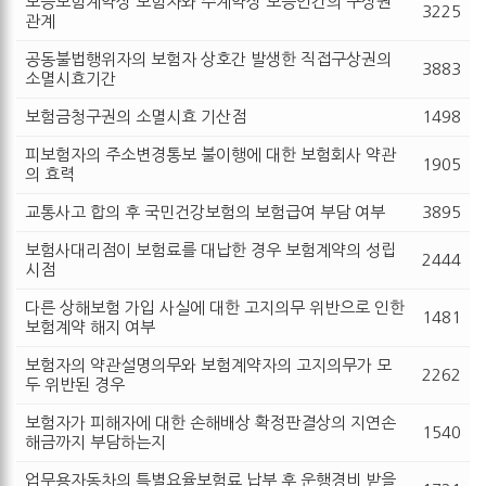
보증보험계약상 보험자와 주계약상 보증인간의 구상권
3225
관계
공동불법행위자의 보험자 상호간 발생한 직접구상권의
3883
소멸시효기간
보험금청구권의 소멸시효 기산점
1498
피보험자의 주소변경통보 불이행에 대한 보험회사 약관
1905
의 효력
교통사고 합의 후 국민건강보험의 보험급여 부담 여부
3895
보험사대리점이 보험료를 대납한 경우 보험계약의 성립
2444
시점
다른 상해보험 가입 사실에 대한 고지의무 위반으로 인한
1481
보험계약 해지 여부
보험자의 약관설명의무와 보험계약자의 고지의무가 모
2262
두 위반된 경우
보험자가 피해자에 대한 손해배상 확정판결상의 지연손
1540
해금까지 부담하는지
업무용자동차의 특별요율보험료 납부 후 운행경비 받을