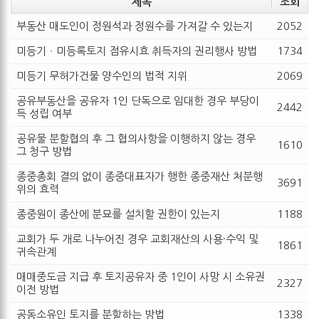
제목
조회
부동산 매도인이 정원석과 정원수를 가져갈 수 있는지
2052
미등기ㆍ미등록토지 점유시효 취득자의 권리행사 방법
1734
미등기 무허가건물 양수인의 법적 지위
2069
공유부동산을 공유자 1인 단독으로 임대한 경우 부당이
2442
득 성립 여부
공유물 분할협의 후 그 협의사항을 이행하지 않는 경우
1610
그 청구 방법
종중총회 결의 없이 종중대표자가 행한 종중재산 처분행
3691
위의 효력
종중원이 종산에 분묘를 설치할 권한이 있는지
1188
교회가 두 개로 나누어진 경우 교회재산의 사용·수익 및
1861
귀속관계
매매중도금 지급 후 토지공유자 중 1인이 사망 시 소유권
2327
이전 방법
공동소유인 토지를 분할하는 방법
1338