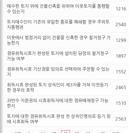
매수한 토지 위에 건물신축을 위하여 이웃토지를 통행할
1216
수 있는지
토지매수인이 기존의 유일한 통로를 폐쇄할 경우 주위토
2540
지통행권
이웃에서 법정거리 없이 건물을 신축한 경우 철거청구 가
1299
능한지
점유취득시효가 완성된 토지에 설치된 담장의 철거청구
1897
가능 여부
점유취득시효 기산점을 임의로 선택하여 주장할 수 있는
1552
지
취득시효 완성된 토지 상속인이 제3자를 거쳐 이전등기
2465
한 경우의 효력
과반수 지분권의 시효취득자에 대한 점유배제청구 가능
1510
한지
토지에 대한 점유취득시효 완성 전 상속인명의로 등기 된
2563
때 시효취득 여부