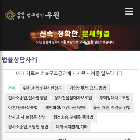
본문 바로가기
오랜 경험과 실무사례를 바탕으로 고객감동을 실현하겠습니다
법률상담사례
아래 자료는
법률구조공단
에 게시된 사례중 일부입니다.
전체
위헌,헌법소원심판청구
기업법무/임금/노동법
민사소송법,민사집행법
상가건물임대차보호법
주택임대차보호법
이혼/친족/상속법
개인회생/개인파산/면책
물권,채권,계약등 민법
상사,회사,보험등 상법
행정소송,구제등 행정법
형사소송법,특별법,형법
해외·국제관계,기타