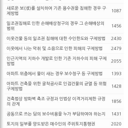
새로운 보(洑)를 설치하여 기존 용수권을 침해한 경우 구
1087
제방법
일조권침해로 인한 손해배상청구의 경우 그 손해배상의
1456
범위
이웃건물 등의 일조권 침해에 대한 수인한도와 구제방법
2430
이웃에서 나는 악취 및 소음으로 인한 피해의 구제방법
2479
인근지역의 지하수 개발로 인한 기존 지하수의 피해 구제
2055
방법
아파트 위층에서 물이 새는 경우 보수청구 등 구제방법
1393
아파트 건축을 위한 굴착공사로 인접건물의 균열 등 위험
1428
구제방법
건축법상 방화벽 축조 규정과 민법상 이격거리제한 규정
1856
의 관계
공동으로 쓰는 담의 보수비용을 누가 부담하여야 하는지
1431
토지의 일부를 양도받은 매수인의 주위토지통행권
2020