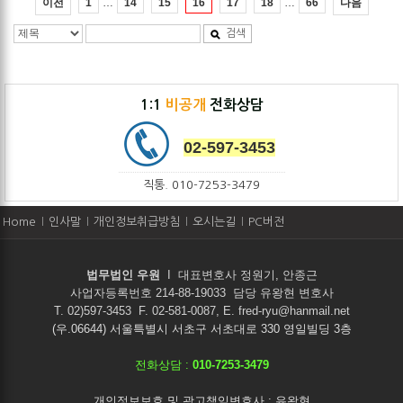
…
…
이전
다음
1
14
15
16
17
18
66
검색
1:1
비공개
전화상담
02-597-3453
직통. 010-7253-3479
Home
인사말
개인정보취급방침
오시는길
PC버전
법무법인 우원
I
대표변호사 정원기, 안종근
사업자등록번호 214-88-19033 담당 유왕현 변호사
T. 02)597-3453 F. 02-581-0087, E. fred-ryu@hanmail.net
(우.06644) 서울특별시 서초구 서초대로 330 영일빌딩 3층
전화상담 :
010-7253-3479
개인정보보호 및 광고책임변호사 : 유왕현